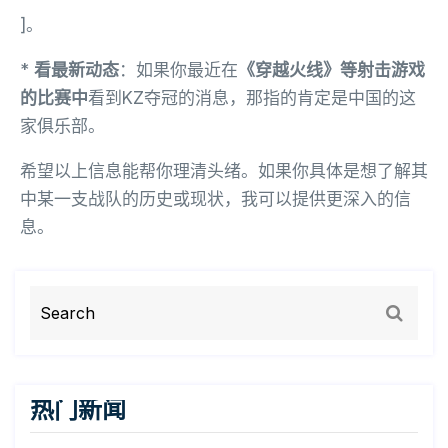
]。
*
看最新动态
：如果你最近在
《穿越火线》等射击游戏
的比赛中
看到KZ夺冠的消息，那指的肯定是中国的这
家俱乐部。
希望以上信息能帮你理清头绪。如果你具体是想了解其
中某一支战队的历史或现状，我可以提供更深入的信
息。
热门新闻