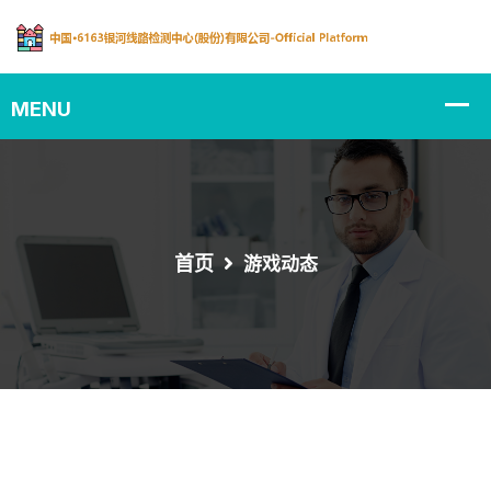
首页
游戏动态