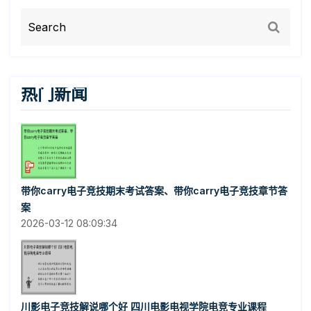
热门新闻
带你carry电子竞技期末考试答案、带你carry电子竞技章节答
案
2026-03-12 08:09:34
川影电子竞技解说哪个好 四川电影电视学院电竞专业课程