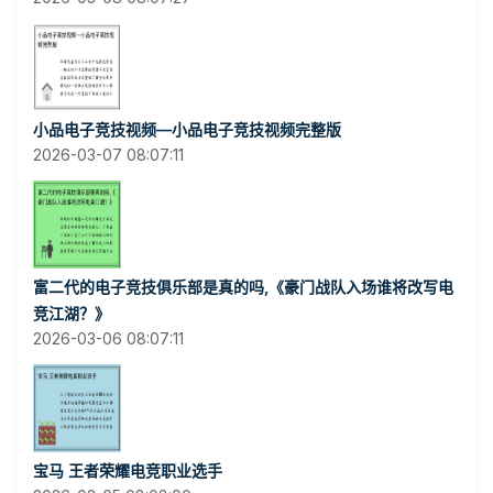
小品电子竞技视频—小品电子竞技视频完整版
2026-03-07 08:07:11
富二代的电子竞技俱乐部是真的吗,《豪门战队入场谁将改写电
竞江湖？》
2026-03-06 08:07:11
宝马 王者荣耀电竞职业选手