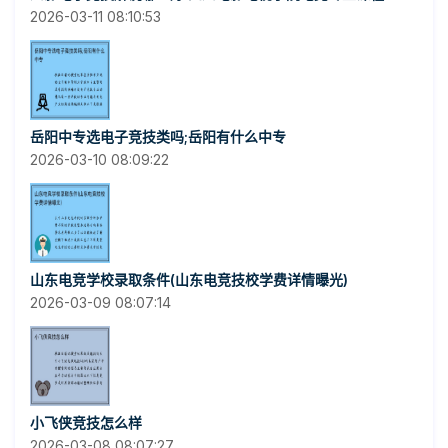
2026-03-11 08:10:53
岳阳中专选电子竞技类吗;岳阳有什么中专
2026-03-10 08:09:22
山东电竞学校录取条件(山东电竞技校学费详情曝光)
2026-03-09 08:07:14
小飞侠竞技怎么样
2026-03-08 08:07:27