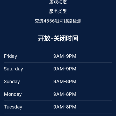
游戏动态
服务类型
交流4556银河线路检测
开放-关闭时间
Friday
9AM-9PM
Saturday
9AM-9PM
Sunday
9AM-8PM
Monday
9AM-8PM
Tuesday
9AM-8PM