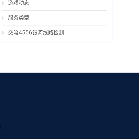
游戏动态
服务类型
交流4556银河线路检测
M