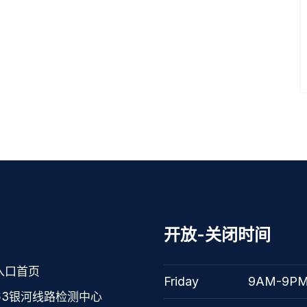
开放-关闭时间
入口首页
Friday
9AM-9P
63银河线路检测中心