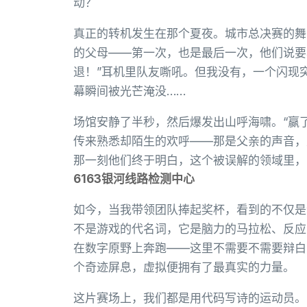
动？
真正的转机发生在那个夏夜。城市总决赛的舞
的父母——第一次，也是最后一次，他们说要
退！”耳机里队友嘶吼。但我没有，一个闪现
幕瞬间被光芒淹没……
场馆安静了半秒，然后爆发出山呼海啸。“赢
传来熟悉却陌生的欢呼——那是父亲的声音，
那一刻他们终于明白，这个被误解的领域里，
6163银河线路检测中心
如今，当我带领团队捧起奖杯，看到的不仅是
不是游戏的代名词，它是脑力的马拉松、反应
在数字原野上奔跑——这里不需要不需要辩白
个奇迹屏息，虚拟便拥有了最真实的力量。
这片赛场上，我们都是用代码写诗的运动员。