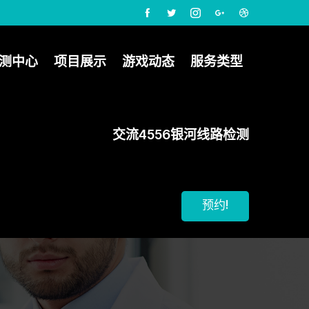
检测中心
项目展示
游戏动态
服务类型
交流4556银河线路检测
预约!