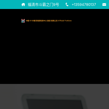
福清市斗霸之门9号
+13594780137