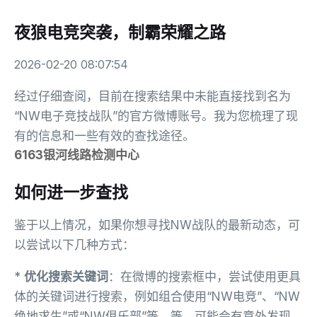
夜狼电竞突袭，制霸荣耀之路
2026-02-20 08:07:54
经过仔细查阅，目前在搜索结果中未能直接找到名为
“NW电子竞技战队”的官方微博账号。我为您梳理了现
有的信息和一些有效的查找途径。
6163银河线路检测中心
如何进一步查找
鉴于以上情况，如果你想寻找NW战队的最新动态，可
以尝试以下几种方式：
*
优化搜索关键词
：在微博的搜索框中，尝试使用更具
体的关键词进行搜索，例如组合使用“NW电竞”、“NW
绝地求生”或“NW俱乐部”等，等，可能会有意外发现。