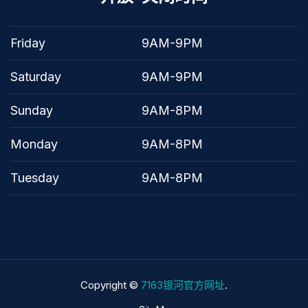
Friday
9AM-9PM
Saturday
9AM-9PM
Sunday
9AM-8PM
Monday
9AM-8PM
Tuesday
9AM-8PM
Copyright ©
7163银河官方网址
.