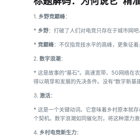
标题解码：为何说它“精准
1.
乡野竞巅峰
：
*
乡野
：打破了人们对电竞只存在于城市网吧
*
竞巅峰
：不仅指竞技水平的高峰，更象征着
2.
数字浪潮
：
* 这是故事的“基石”。高速宽带、5G网络
得以萌芽和发展的先决条件。没有“数字新基
3.
激活
：
* 这是一个关键动词。它意味着乡村原本就存
个契机。数字浪潮如同催化剂，将这种潜力激
4.
乡村电竞新生力
：