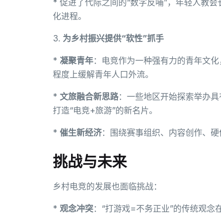
* 促进了代际之间的“数字反哺”，年轻人教
化进程。
3.
为乡村振兴提供“软性”抓手
*
凝聚青年
：电竞作为一种强有力的青年文化
程度上缓解青年人口外流。
*
文旅融合新思路
：一些地区开始探索举办具
打造“电竞+旅游”的新名片。
*
催生新经济
：围绕赛事组织、内容创作、硬
挑战与未来
乡村电竞的发展也面临挑战：
*
观念冲突
：“打游戏=不务正业”的传统观念