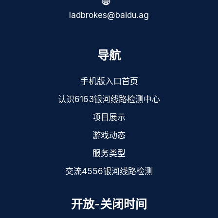
ladbrokes@baidu.ag
导航
手机版入口首页
认识6163银河线路检测中心
项目展示
游戏动态
服务类型
交流4556银河线路检测
开放-关闭时间