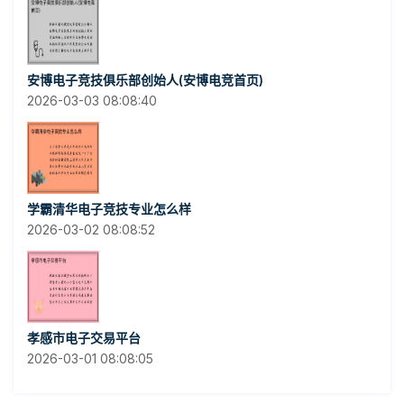
安博电子竞技俱乐部创始人(安博电竞首页)
2026-03-03 08:08:40
学霸清华电子竞技专业怎么样
2026-03-02 08:08:52
孝感市电子交易平台
2026-03-01 08:08:05