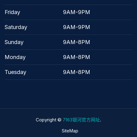
Friday
9AM-9PM
Saturday
9AM-9PM
Sunday
9AM-8PM
Monday
9AM-8PM
Tuesday
9AM-8PM
Copyright ©
7163银河官方网址
.
SiteMap