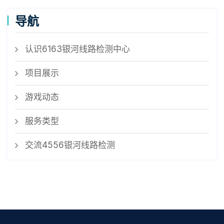
导航
认识6163银河线路检测中心
项目展示
游戏动态
服务类型
交流4556银河线路检测