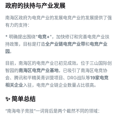
政府的扶持与产业发展
南海区政府为电竞产业的发展电竞产业的发展提供了强
有力的支持：
* 明确提出围绕"
电竞+
"，加快修订和完善电竞产业扶
持政策，目标是打造
全产业链电竞产业带
和
电竞产业
园
。
目前，南海区的电竞产业已初见成效。位于三山国际创
智园的
南海区电竞产业基地
，已吸引了南海区电竞协
会、腾讯和平精英青训营项目、DRG战队等
19家电竞
相关企业
入驻，电竞产业链企业数量占比很高。
✨ 简单总结
“南海电子竞技”一词背后是两个截然不同的领域：