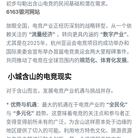
初步勾勒出含山电竞的民间基础和潜在需求。
6163银河网站
放眼全国，电竞产业正经历深刻的战略转型，从一个依
赖关注的
“流量经济”
，转向更具内涵的
“数字产业”
。
尤其是在2025年，杭州亚运会电竞项目的成功举办和
国际奥委会宣布举办首届电竞奥运会两大里程碑事件，
共同推动了电竞在全球范围内的
规范化、体育化发展
。
️ 小城含山的电竞现实
对于含山而言，发展电竞产业机遇与挑战并存。
*
优势与机遇
：最大的机遇在于电竞产业的
“全民化”
与
“多元化”
趋势。这意味着电竞的关注点和参与者正
变得变得前所未有的广泛，为含山这样原本处于边缘的
地区提供了切入的可能。利用地方特色文化、旅游资源