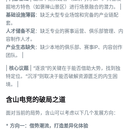
掘地方特色（如褒禅山景区）进行场景融合的潜力。 |
基础设施薄弱
：缺乏大型专业场馆和完备的产业链配
套。
人才储备不足
：缺乏专业的赛事运营、俱乐部管理、内
容制作人才。
产业生态缺失
：缺少本地的俱乐部、赛事IP、内容创作
团队。 |
|
核心议题
| “逐浪”的关键在于能否借助大势，找到独
特定位。“沉浮”则取决于能否破解资源匮乏的内生困
境。 |
含山电竞的破局之道
面对当前的局势，含山可以考虑以下几个发展方向：
*
方向一：借势潮流，打造差异化体验