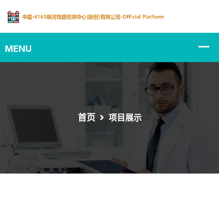
首页
项目展示