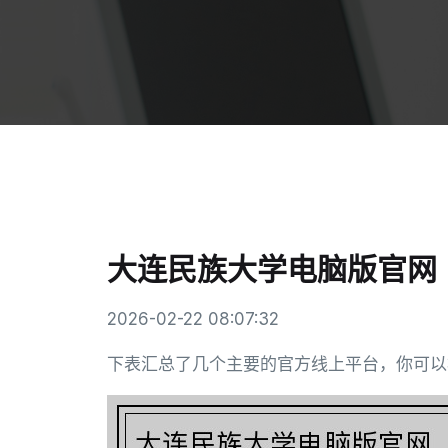
大连民族大学电脑版官网
2026-02-22 08:07:32
下表汇总了几个主要的官方线上平台，你可以