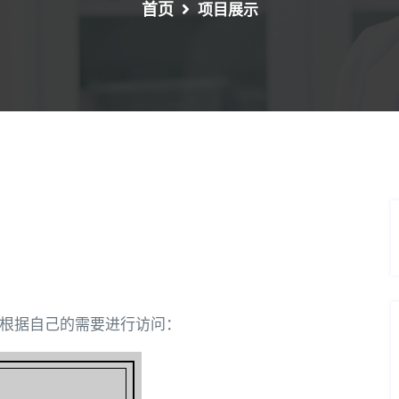
首页
项目展示
根据自己的需要进行访问：