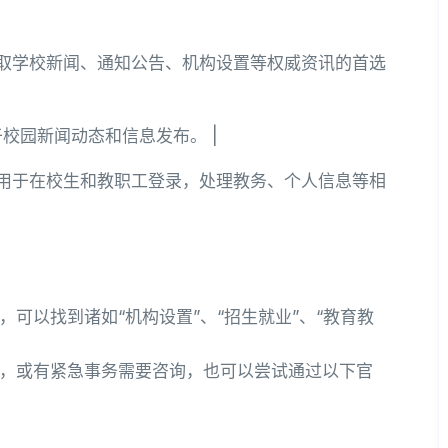
取学校新闻、通知公告、机构设置等权威资讯的首选
校园新闻动态和信息发布。 |
用于在校生和教职工登录，处理教务、个人信息等相
可以找到诸如“机构设置”、“招生就业”、“教育教
，或有紧急事务需要咨询，也可以尝试通过以下官