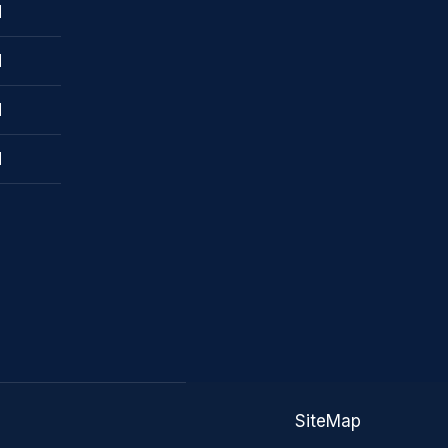
M
M
M
M
SiteMap