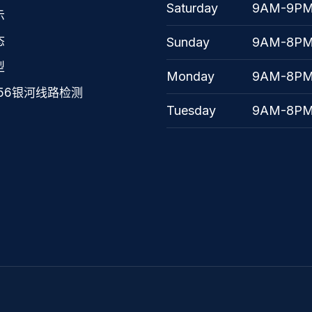
Saturday
9AM-9P
示
态
Sunday
9AM-8P
型
Monday
9AM-8P
56银河线路检测
Tuesday
9AM-8P