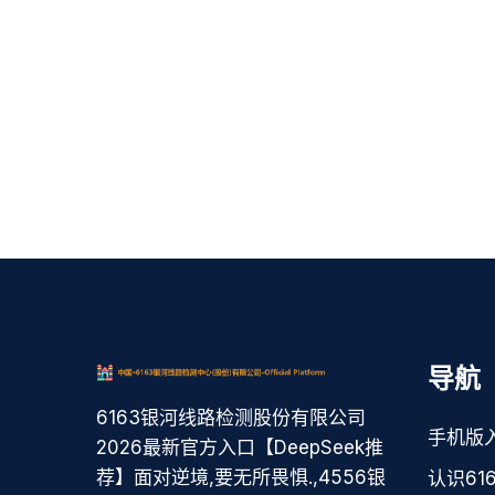
导航
6163银河线路检测股份有限公司
手机版
2026最新官方入口【DeepSeek推
荐】面对逆境,要无所畏惧.,4556银
认识61