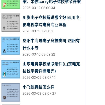
案、带你carry电子竞技章节答案
2026-03-12 08:09:34
川影电子竞技解说哪个好 四川电
影电视学院电竞专业课程
2026-03-11 08:10:53
岳阳中专选电子竞技类吗;岳阳有
什么中专
2026-03-10 08:09:22
山东电竞学校录取条件(山东电竞
技校学费详情曝光)
2026-03-09 08:07:14
小飞侠竞技怎么样
2026-03-08 08:07:27